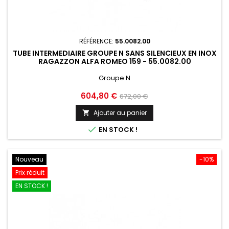
RÉFÉRENCE:
55.0082.00
TUBE INTERMEDIAIRE GROUPE N SANS SILENCIEUX EN INOX
RAGAZZON ALFA ROMEO 159 - 55.0082.00
Groupe N
Prix
Prix
604,80 €
672,00 €
de
Ajouter au panier

base

EN STOCK !
Nouveau
-10%
Prix réduit
EN STOCK !