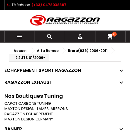
Téléphone:
(+33) 0478038387
0



shopping_cart
Accueil
Alfa Romeo
Brera(939) 2006-2011
2.2 JTS 01/2006-
ECHAPPEMENT SPORT RAGAZZON
RAGAZZON EXHAUST
Nos Boutiques Tuning
CAPOT CARBONE TUNING
MAXTON DESIGN : LAMES, AILERONS
RAGAZZON ECHAPPEMENT
MAXTON DESIGN GERMANY
BANNER