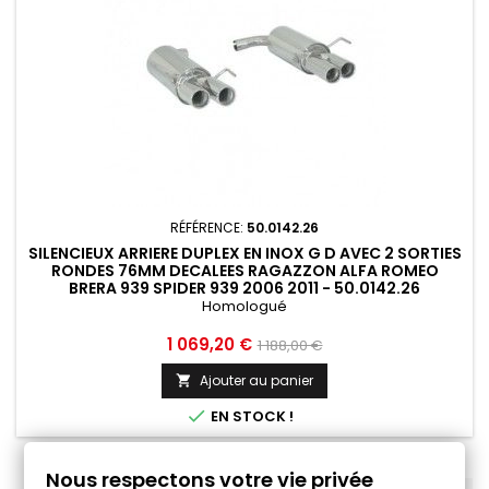
RÉFÉRENCE:
50.0142.26
SILENCIEUX ARRIERE DUPLEX EN INOX G D AVEC 2 SORTIES
RONDES 76MM DECALEES RAGAZZON ALFA ROMEO
BRERA 939 SPIDER 939 2006 2011 - 50.0142.26
Homologué
Prix
Prix
1 069,20 €
1 188,00 €
de
Ajouter au panier

base

EN STOCK !
Nous respectons votre vie privée