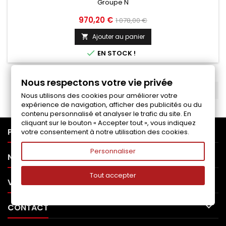
Groupe N
Prix
Prix
970,20 €
1 078,00 €
de
Ajouter au panier

base

EN STOCK !
Nous respectons votre vie privée
RETOUR EN HAUT

Nous utilisons des cookies pour améliorer votre
expérience de navigation, afficher des publicités ou du
contenu personnalisé et analyser le trafic du site. En
cliquant sur le bouton « Accepter tout », vous indiquez

PRODUITS
votre consentement à notre utilisation des cookies.
Personnaliser

NOTRE SOCIÉTÉ
Tout accepter

VOTRE COMPTE

CONTACT