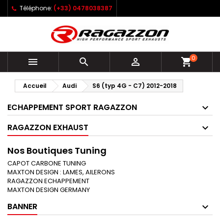
Téléphone:
(+33) 0478038387
0



shopping_cart
Accueil
Audi
S6 (typ 4G - C7) 2012-2018
ECHAPPEMENT SPORT RAGAZZON
RAGAZZON EXHAUST
Nos Boutiques Tuning
CAPOT CARBONE TUNING
MAXTON DESIGN : LAMES, AILERONS
RAGAZZON ECHAPPEMENT
MAXTON DESIGN GERMANY
BANNER