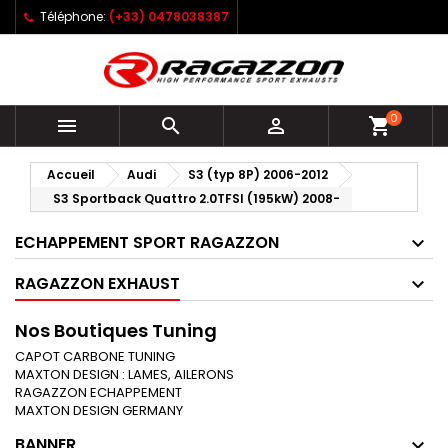
Téléphone:
(+33) 0478038387
0



shopping_cart
Accueil
Audi
S3 (typ 8P) 2006-2012
S3 Sportback Quattro 2.0TFSI (195kW) 2008-
ECHAPPEMENT SPORT RAGAZZON
RAGAZZON EXHAUST
Nos Boutiques Tuning
CAPOT CARBONE TUNING
MAXTON DESIGN : LAMES, AILERONS
RAGAZZON ECHAPPEMENT
MAXTON DESIGN GERMANY
BANNER