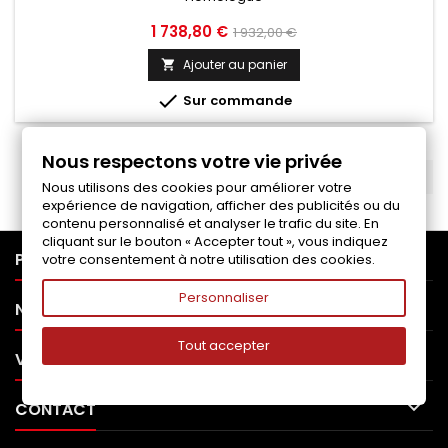
Prix
Prix
1 738,80 €
1 932,00 €
de
Ajouter au panier

base

Sur commande
Nous respectons votre vie privée
RETOUR EN HAUT

Nous utilisons des cookies pour améliorer votre
expérience de navigation, afficher des publicités ou du
contenu personnalisé et analyser le trafic du site. En
cliquant sur le bouton « Accepter tout », vous indiquez

PRODUITS
votre consentement à notre utilisation des cookies.
Personnaliser

NOTRE SOCIÉTÉ
Tout accepter

VOTRE COMPTE

CONTACT