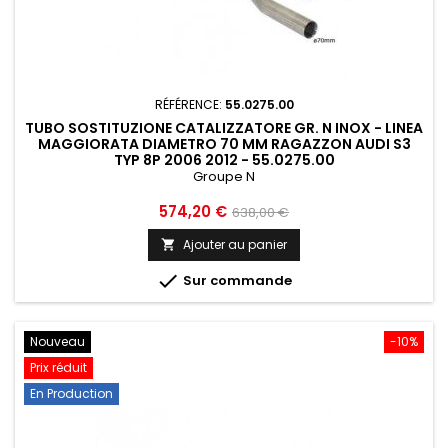
RÉFÉRENCE:
55.0275.00
TUBO SOSTITUZIONE CATALIZZATORE GR. N INOX - LINEA
MAGGIORATA DIAMETRO 70 MM RAGAZZON AUDI S3
TYP 8P 2006 2012 - 55.0275.00
Groupe N
Prix
Prix
574,20 €
638,00 €
de
Ajouter au panier

base

Sur commande
Nouveau
-10%
Prix réduit
En Production