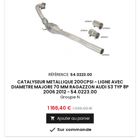
RÉFÉRENCE:
54.0223.00
CATALYSEUR METALLIQUE 200CPSI - LIGNE AVEC
DIAMETRE MAJORE 70 MM RAGAZZON AUDI S3 TYP 8P
2006 2012 - 54.0223.00
Groupe N
Prix
Prix
1 166,40 €
1 296,00 €
de
Ajouter au panier

base

Sur commande