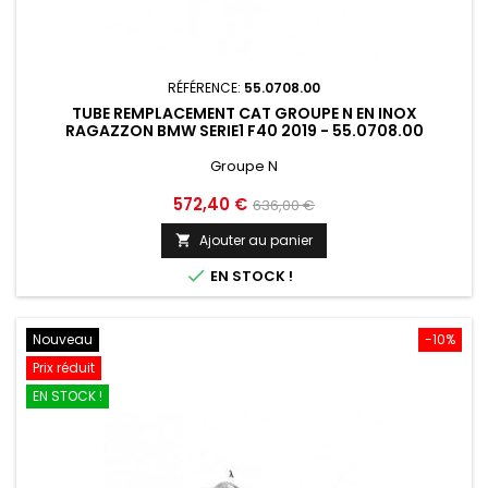
RÉFÉRENCE:
55.0708.00
TUBE REMPLACEMENT CAT GROUPE N EN INOX
RAGAZZON BMW SERIE1 F40 2019 - 55.0708.00
Groupe N
Prix
Prix
572,40 €
636,00 €
de
Ajouter au panier

base

EN STOCK !
Nouveau
-10%
Prix réduit
EN STOCK !