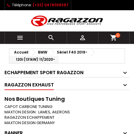
Téléphone:
(+33) 0478038387
0



shopping_cart
Accueil
BMW
Série1 F40 2019-
120i (131kW) 11/2020-
ECHAPPEMENT SPORT RAGAZZON
RAGAZZON EXHAUST
Nos Boutiques Tuning
CAPOT CARBONE TUNING
MAXTON DESIGN : LAMES, AILERONS
RAGAZZON ECHAPPEMENT
MAXTON DESIGN GERMANY
BANNER