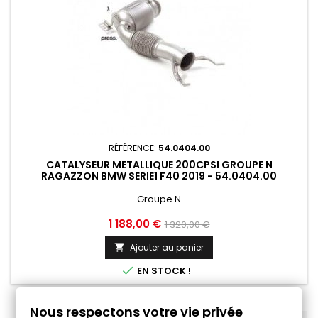
RÉFÉRENCE:
54.0404.00
CATALYSEUR METALLIQUE 200CPSI GROUPE N
RAGAZZON BMW SERIE1 F40 2019 - 54.0404.00
Groupe N
Prix
Prix
1 188,00 €
1 320,00 €
de
Ajouter au panier

base

EN STOCK !
Nous respectons votre vie privée