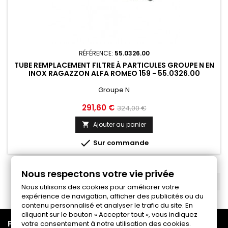
RÉFÉRENCE:
55.0326.00
TUBE REMPLACEMENT FILTRE À PARTICULES GROUPE N EN
INOX RAGAZZON ALFA ROMEO 159 - 55.0326.00
Groupe N
Prix
Prix
291,60 €
324,00 €
de
Ajouter au panier

base

Sur commande
Nous respectons votre vie privée
RETOUR EN HAUT

Nous utilisons des cookies pour améliorer votre
expérience de navigation, afficher des publicités ou du
contenu personnalisé et analyser le trafic du site. En
cliquant sur le bouton « Accepter tout », vous indiquez

PRODUITS
votre consentement à notre utilisation des cookies.