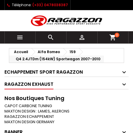
Téléphone:
(+33) 0478038387
0



shopping_cart
Accueil
Alfa Romeo
159
Q4 2.4JTDm (154kW) Sportwagon 2007-2010
ECHAPPEMENT SPORT RAGAZZON
RAGAZZON EXHAUST
Nos Boutiques Tuning
CAPOT CARBONE TUNING
MAXTON DESIGN : LAMES, AILERONS
RAGAZZON ECHAPPEMENT
MAXTON DESIGN GERMANY
BANNER