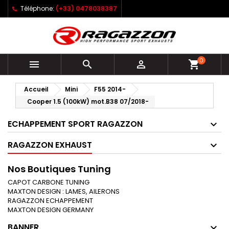
Téléphone:
(+33) 0478038387
0



shopping_cart
Accueil
Mini
F55 2014-
Cooper 1.5 (100kW) mot.B38 07/2018-
ECHAPPEMENT SPORT RAGAZZON
RAGAZZON EXHAUST
Nos Boutiques Tuning
CAPOT CARBONE TUNING
MAXTON DESIGN : LAMES, AILERONS
RAGAZZON ECHAPPEMENT
MAXTON DESIGN GERMANY
BANNER