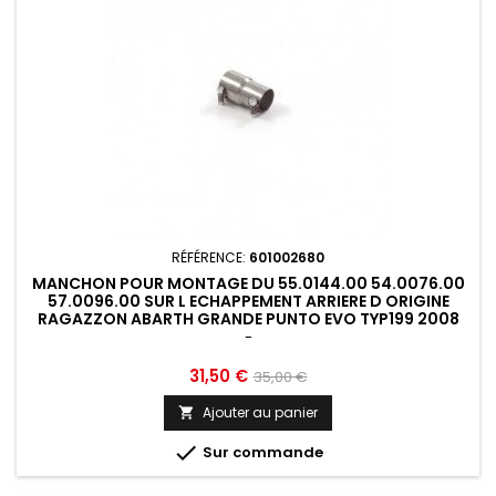
RÉFÉRENCE:
601002680
MANCHON POUR MONTAGE DU 55.0144.00 54.0076.00
57.0096.00 SUR L ECHAPPEMENT ARRIERE D ORIGINE
RAGAZZON ABARTH GRANDE PUNTO EVO TYP199 2008
2014 -...
-
Prix
Prix
31,50 €
35,00 €
de
Ajouter au panier

base

Sur commande