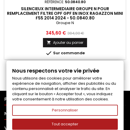
RÉFÉRENCE:
50.0840.80
SILENCIEUX INTERMEDIAIRE GROUPE N POUR
REMPLACEMENT FILTRE OPF GPF EN INOX RAGAZZON MINI
F55 2014 2024 - 50.0840.80
Groupe N
Prix
Prix
345,60 €
384,00 €
de
Ajouter au panier

base

Sur commande
Nous respectons votre vie privée
RETOUR EN HAUT

Nous utilisons des cookies pour améliorer votre
expérience de navigation, afficher des publicités ou du
contenu personnalisé et analyser le trafic du site. En
cliquant sur le bouton « Accepter tout », vous indiquez

PRODUITS
votre consentement à notre utilisation des cookies.
Personnaliser

NOTRE SOCIÉTÉ
Tout accepter

VOTRE COMPTE