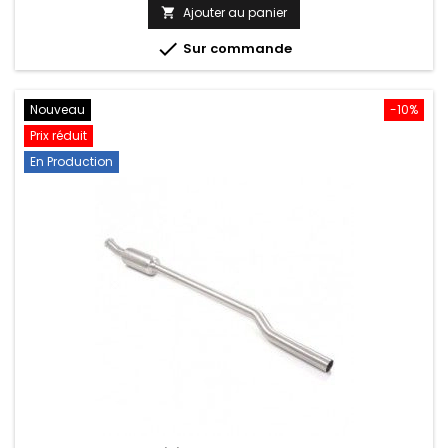
de
Ajouter au panier

base

Sur commande
Nouveau
-10%
Prix réduit
En Production