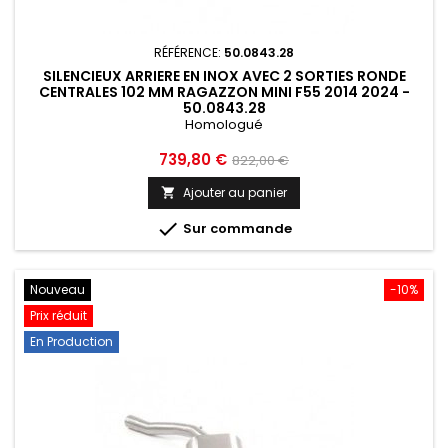
RÉFÉRENCE:
50.0843.28
SILENCIEUX ARRIERE EN INOX AVEC 2 SORTIES RONDE
CENTRALES 102 MM RAGAZZON MINI F55 2014 2024 -
50.0843.28
Homologué
Prix
Prix
739,80 €
822,00 €
de
Ajouter au panier

base

Sur commande
Nouveau
-10%
Prix réduit
En Production