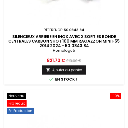
RÉFÉRENCE:
50.0843.84
SILENCIEUX ARRIERE EN INOX AVEC 2 SORTIES RONDE
CENTRALES CARBON SHOT 100 MM RAGAZZON MINI F55
2014 2024 - 50.0843.84
Homologué
Prix
Prix
821,70 €
913,00 €
de
Ajouter au panier

base

EN STOCK !
Nouveau
-10%
Prix réduit
En Production