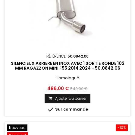
RÉFÉRENCE:
50.0842.06
SILENCIEUX ARRIERE EN INOX AVEC 1 SORTIE RONDE 102
MM RAGAZZON MINI F55 2014 2024 - 50.0842.06
Homologué
Prix
Prix
486,00 €
540,00 €
de
Ajouter au panier

base

Sur commande
Nouveau
-10%