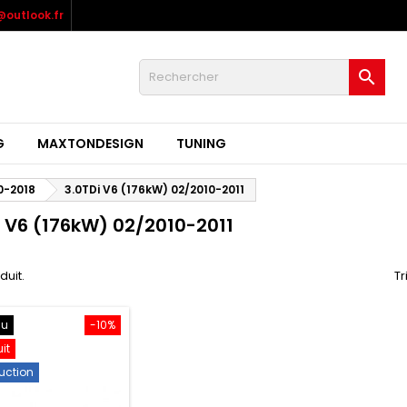
outlook.fr

G
MAXTONDESIGN
TUNING
0-2018
3.0TDi V6 (176kW) 02/2010-2011
i V6 (176kW) 02/2010-2011
oduit.
Tr
au
-10%
uit
uction