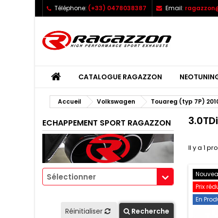
Téléphone:
(+33) 0478038387
Email:
ragazzon@
CATALOGUE RAGAZZON
NEOTUNIN
Accueil
Volkswagen
Touareg (typ 7P) 201
3.0TD
ECHAPPEMENT SPORT RAGAZZON
Il y a 1 pr
Nouve
Sélectionner
Prix réd
En Prod
Réinitialiser
Recherche