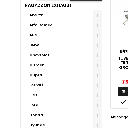
RAGAZZON EXHAUST
Abarth
Alfa Romeo
Audi
BMW
RÉFÉ
Chevrolet
TUB
FIL
Citroen
GRO
MO
Cupra
RAGAZ
4
Pri
31
Ferrari

Fiat

Ford
Honda
Affichage 
Hyundai