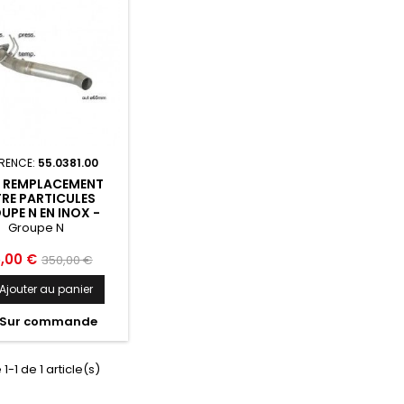
RENCE:
55.0381.00
E REMPLACEMENT
TRE PARTICULES
UPE N EN INOX -
T.BUG 2967CC
Groupe N
ZON AUDI Q7 TYP
L 2005 2015 -
x
Prix
5,00 €
350,00 €
55.0381.00
de
Ajouter au panier
base
Sur commande
1-1 de 1 article(s)