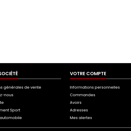
SOCIÉTÉ
VOTRE COMPTE
ns générales de vente
Informations personnelles
ez-nous
Commandes
ite
Avoirs
ment Sport
Adresses
g automobile
Mes alertes