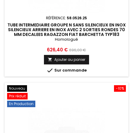
RÉFÉRENCE:
58.0526.25
TUBE INTERMEDIAIRE GROUPE N SANS SILENCIEUX EN INOX
SILENCIEUX ARRIERE EN INOX AVEC 2 SORTIES RONDES 70
MM DECALEES RAGAZZON FIAT BARCHETTA TYP183
1995...
Homologué
Prix
Prix
626,40 €
696,00 €
de
Ajouter au panier

base

Sur commande
Nouveau
-10%
Prix réduit
En Production