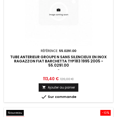
RÉFÉRENCE:
55.0291.00
TUBE ANTERIEUR GROUPE N SANS SILENCIEUX EN INOX
RAGAZZON FIAT BARCHETTA TYP183 1995 2005 -
55.0291.00
-
Prix
Prix
113,40 €
126,00 €
de
Ajouter au panier

base

Sur commande
Nouveau
-10%