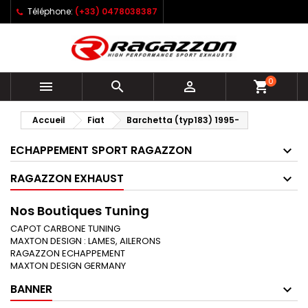
Téléphone:
(+33) 0478038387
0



shopping_cart
Accueil
Fiat
Barchetta (typ183) 1995-
ECHAPPEMENT SPORT RAGAZZON
RAGAZZON EXHAUST
Nos Boutiques Tuning
CAPOT CARBONE TUNING
MAXTON DESIGN : LAMES, AILERONS
RAGAZZON ECHAPPEMENT
MAXTON DESIGN GERMANY
BANNER