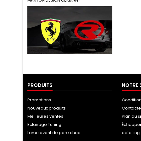
MAXTON DESIGN GERMANY
Tuning Ragazzon
PRODUITS
NOTRE 
Promotions
Conditio
Nouveaux produits
Contact
Meilleures ventes
Plan du s
Eclairage Tuning
Échappe
Lame avant de pare choc
detailin