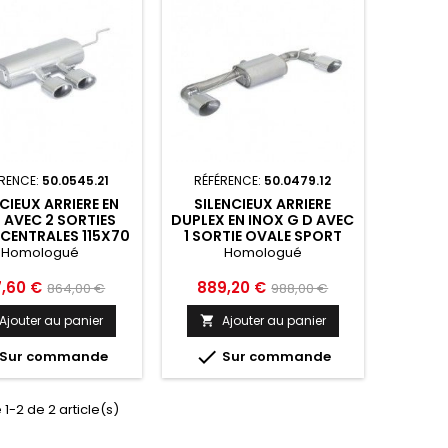
RENCE:
50.0545.21
RÉFÉRENCE:
50.0479.12
CIEUX ARRIERE EN
SILENCIEUX ARRIERE
 AVEC 2 SORTIES
DUPLEX EN INOX G D AVEC
CENTRALES 115X70
1 SORTIE OVALE SPORT
M RAGAZZON
LINE 135X90 MM
Homologué
Homologué
ES CLASSE A W176
RAGAZZON MERCEDES
2018 - 50.0545.21
CLASSE A W176 2012 2018
Prix
Prix
Prix
7,60 €
889,20 €
864,00 €
988,00 €
- 50.0479.12
de
de
Ajouter au panier
Ajouter au panier

base
base

Sur commande
Sur commande
 1-2 de 2 article(s)