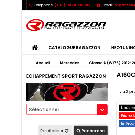
Téléphone:
(+33) 0478038387
Email:
ragazzon@
CATALOGUE RAGAZZON
NEOTUNIN
Accueil
Mercedes
Classe A (W176) 2012-2
A160C
ECHAPPEMENT SPORT RAGAZZON
Il y a 2 pr
Nouve
Sélectionner
Prix réd
En Prod
Réinitialiser
Recherche