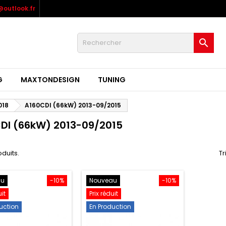
outlook.fr

G
MAXTONDESIGN
TUNING
018
A160CDI (66kW) 2013-09/2015
DI (66kW) 2013-09/2015
oduits.
Tr
au
-10%
Nouveau
-10%
uit
Prix réduit
uction
En Production