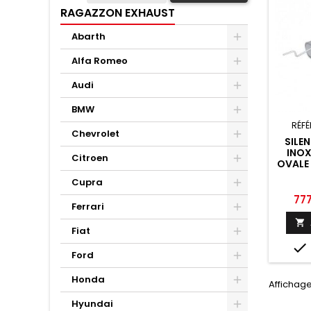
RAGAZZON EXHAUST
Abarth
Alfa Romeo
Audi
BMW
RÉFÉ
Chevrolet
SILEN
INOX
Citroen
OVALE 
M
Cupra
MERCED
2012 
Prix
77
Ferrari

Fiat

Ford
Honda
Affichage
Hyundai