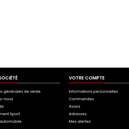
SOCIÉTÉ
VOTRE COMPTE
ns générales de vente
Informations personnelles
ez-nous
Commandes
ite
Avoirs
ment Sport
Adresses
g automobile
Mes alertes