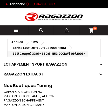
Téléphone:
(+33) 0478038387
0



shopping_cart
Accueil
BMW
Série3 E90-E91-E92-E93 2005-2013
E92(Coupè) 330i - 330xi (N53 200kW) 09/2006-
ECHAPPEMENT SPORT RAGAZZON
RAGAZZON EXHAUST
Nos Boutiques Tuning
CAPOT CARBONE TUNING
MAXTON DESIGN : LAMES, AILERONS
RAGAZZON ECHAPPEMENT
MAXTON DESIGN GERMANY