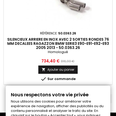
RÉFÉRENCE:
50.0363.26
SILENCIEUX ARRIERE EN INOX AVEC 2 SORTIES RONDES 76
MM DECALEES RAGAZZON BMW SERIE3 E90-E91-E92-E93
2005 2013 - 50.0363.26
Homologué
Prix
Prix
734,40 €
816,00 €
de
Ajouter au panier

base

Sur commande
Nous respectons votre vie privée
RETOUR EN HAUT

Nous utilisons des cookies pour améliorer votre
expérience de navigation, afficher des publicités ou du
contenu personnalisé et analyser le trafic du site. En
cliquant sur le bouton « Accepter tout », vous indiquez