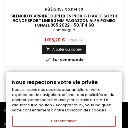
RÉFÉRENCE:
50.1114.60
SILENCIEUX ARRIERE DUPLEX EN INOX G D AVEC SORTIE
RONDE SPORT LINE 90 MM RAGAZZON ALFA ROMEO
TONALE 965 2022 - 50.1114.60
Homologué
Prix
Prix
1 015,20 €
1 128,00 €
de
Ajouter au panier

base

Sur commande
1
2
Suivant

Nous respectons votre vie privée
RETOUR EN HAUT

Nous utilisons des cookies pour améliorer votre
expérience de navigation, afficher des publicités ou du
contenu personnalisé et analyser le trafic du site. En
cliquant sur le bouton « Accepter tout », vous indiquez

PRODUITS
votre consentement à notre utilisation des cookies.
Personnaliser

NOTRE SOCIÉTÉ