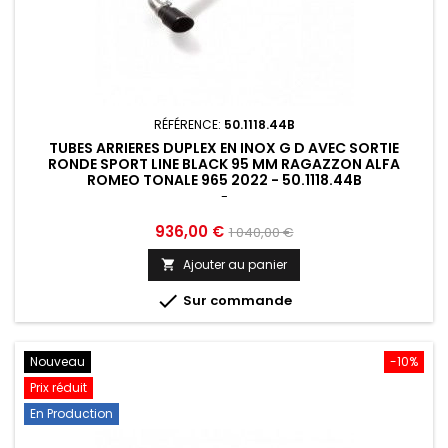
RÉFÉRENCE:
50.1118.44B
TUBES ARRIERES DUPLEX EN INOX G D AVEC SORTIE
RONDE SPORT LINE BLACK 95 MM RAGAZZON ALFA
ROMEO TONALE 965 2022 - 50.1118.44B
-
Prix
Prix
936,00 €
1 040,00 €
de
Ajouter au panier

base

Sur commande
Nouveau
-10%
Prix réduit
En Production