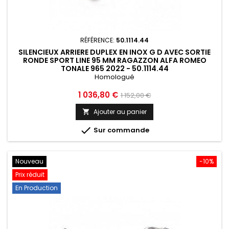
RÉFÉRENCE:
50.1114.44
SILENCIEUX ARRIERE DUPLEX EN INOX G D AVEC SORTIE
RONDE SPORT LINE 95 MM RAGAZZON ALFA ROMEO
TONALE 965 2022 - 50.1114.44
Homologué
Prix
Prix
1 036,80 €
1 152,00 €
de
Ajouter au panier

base

Sur commande
Nouveau
-10%
Prix réduit
En Production