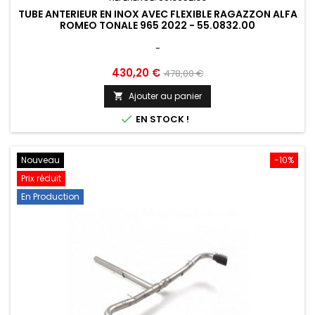
TUBE ANTERIEUR EN INOX AVEC FLEXIBLE RAGAZZON ALFA
ROMEO TONALE 965 2022 - 55.0832.00
-
Prix
Prix
430,20 €
478,00 €
de
Ajouter au panier

base

EN STOCK !
Nouveau
-10%
Prix réduit
En Production