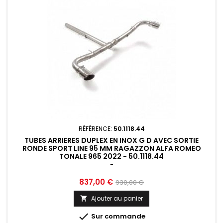
RÉFÉRENCE:
50.1118.44
TUBES ARRIERES DUPLEX EN INOX G D AVEC SORTIE
RONDE SPORT LINE 95 MM RAGAZZON ALFA ROMEO
TONALE 965 2022 - 50.1118.44
-
Prix
Prix
837,00 €
930,00 €
de
Ajouter au panier

base

Sur commande