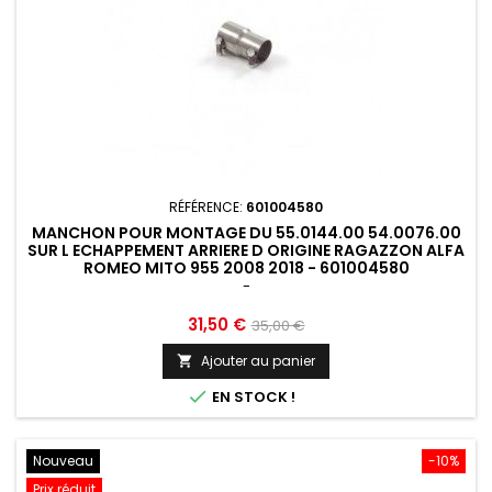
RÉFÉRENCE:
601004580
MANCHON POUR MONTAGE DU 55.0144.00 54.0076.00
SUR L ECHAPPEMENT ARRIERE D ORIGINE RAGAZZON ALFA
ROMEO MITO 955 2008 2018 - 601004580
-
Prix
Prix
31,50 €
35,00 €
de
Ajouter au panier

base

EN STOCK !
Nouveau
-10%
Prix réduit