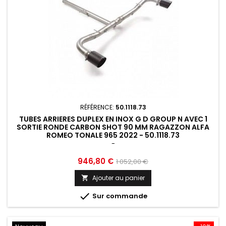
RÉFÉRENCE:
50.1118.73
TUBES ARRIERES DUPLEX EN INOX G D GROUP N AVEC 1
SORTIE RONDE CARBON SHOT 90 MM RAGAZZON ALFA
ROMEO TONALE 965 2022 - 50.1118.73
-
Prix
Prix
946,80 €
1 052,00 €
de
Ajouter au panier

base

Sur commande