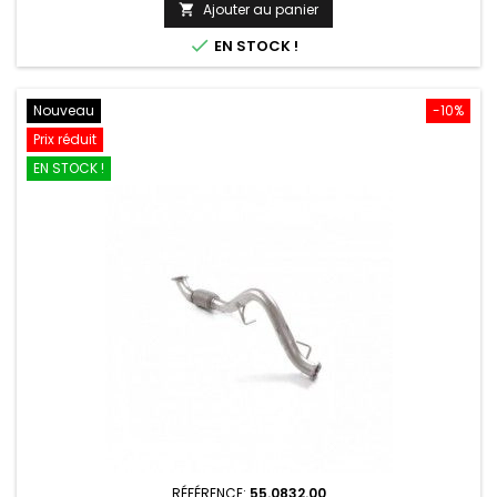
de
Ajouter au panier

base

EN STOCK !
Nouveau
-10%
Prix réduit
EN STOCK !
RÉFÉRENCE:
55.0832.00