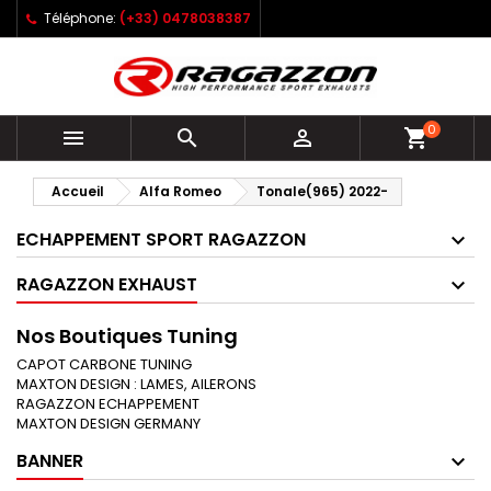
Téléphone:
(+33) 0478038387
0



shopping_cart
Accueil
Alfa Romeo
Tonale(965) 2022-
ECHAPPEMENT SPORT RAGAZZON
RAGAZZON EXHAUST
Nos Boutiques Tuning
CAPOT CARBONE TUNING
MAXTON DESIGN : LAMES, AILERONS
RAGAZZON ECHAPPEMENT
MAXTON DESIGN GERMANY
BANNER