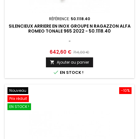
RÉFÉRENCE:
50.1118.40
SILENCIEUX ARRIERE EN INOX GROUPE N RAGAZZON ALFA
ROMEO TONALE 965 2022 - 50.1118.40
-
Prix
Prix
642,60 €
714,00 €
de
Ajouter au panier

base

EN STOCK !
Nouveau
-10%
Prix réduit
EN STOCK !