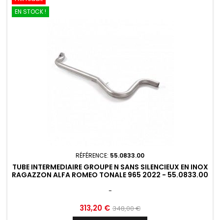
EN STOCK !
RÉFÉRENCE:
55.0833.00
TUBE INTERMEDIAIRE GROUPE N SANS SILENCIEUX EN INOX
RAGAZZON ALFA ROMEO TONALE 965 2022 - 55.0833.00
-
Prix
Prix
313,20 €
348,00 €