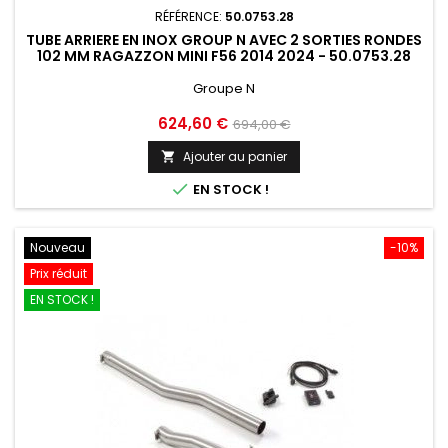
RÉFÉRENCE:
50.0753.28
TUBE ARRIERE EN INOX GROUP N AVEC 2 SORTIES RONDES
102 MM RAGAZZON MINI F56 2014 2024 - 50.0753.28
Groupe N
Prix
Prix
624,60 €
694,00 €
de
Ajouter au panier

base

EN STOCK !
Nouveau
-10%
Prix réduit
EN STOCK !