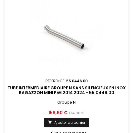
RÉFÉRENCE:
55.0446.00
TUBE INTERMEDIAIRE GROUPE N SANS SILENCIEUX EN INOX
RAGAZZON MINI F56 2014 2024 - 55.0446.00
Groupe N
Prix
Prix
156,60 €
174,00 €
de
Ajouter au panier

base
Sur commande