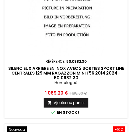
RÉFÉRENCE:
50.0982.30
SILENCIEUX ARRIERE EN INOX AVEC 2 SORTIES SPORT LINE
CENTRALES 129 MM RAGAZZON MINI F56 2014 2024 -
50.0982.30
Homologué
Prix
Prix
1 069,20 €
1 188,00 €
de
Ajouter au panier

base

EN STOCK !
Nouveau
-10%