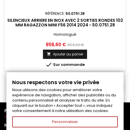
RÉFÉRENCE:
50.0751.28
SILENCIEUX ARRIERE EN INOX AVEC 2 SORTIES RONDES 102
MM RAGAZZON MINI F56 2014 2024 - 50.0751.28
Homologué
Prix
Prix
858,60 €
954,00 €
de
Ajouter au panier

base

Sur commande
Nous respectons votre vie privée
RETOUR EN HAUT

Nous utilisons des cookies pour améliorer votre
expérience de navigation, afficher des publicités ou du
contenu personnalisé et analyser le trafic du site. En
cliquant sur le bouton « Accepter tout », vous indiquez

PRODUITS
votre consentement à notre utilisation des cookies.
Personnaliser

NOTRE SOCIÉTÉ