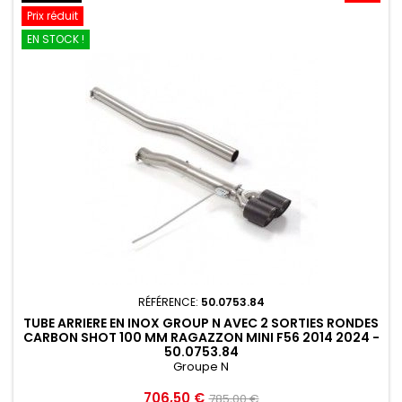
Prix réduit
EN STOCK !
RÉFÉRENCE:
50.0753.84
TUBE ARRIERE EN INOX GROUP N AVEC 2 SORTIES RONDES
CARBON SHOT 100 MM RAGAZZON MINI F56 2014 2024 -
50.0753.84
Groupe N
Prix
Prix
706,50 €
785,00 €