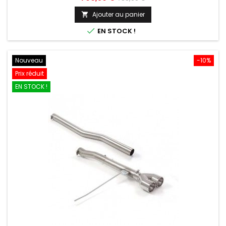
de
Ajouter au panier

base

EN STOCK !
Nouveau
-10%
Prix réduit
EN STOCK !