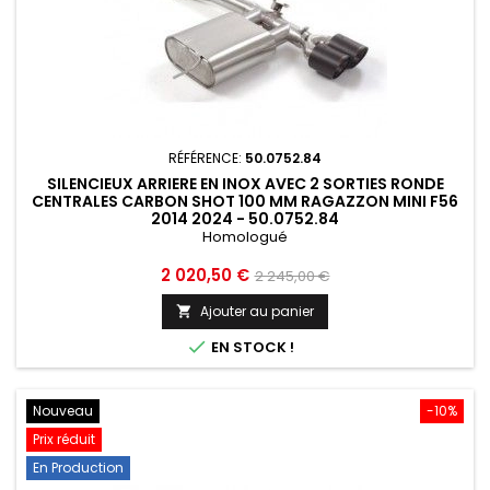
RÉFÉRENCE:
50.0752.84
SILENCIEUX ARRIERE EN INOX AVEC 2 SORTIES RONDE
CENTRALES CARBON SHOT 100 MM RAGAZZON MINI F56
2014 2024 - 50.0752.84
Homologué
Prix
Prix
2 020,50 €
2 245,00 €
de
Ajouter au panier

base

EN STOCK !
Nouveau
-10%
Prix réduit
En Production