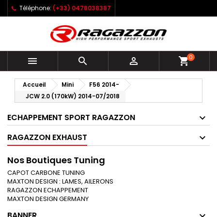
Téléphone:
(+33) 0478038387
0



shopping_cart
Accueil
Mini
F56 2014-
JCW 2.0 (170kW) 2014-07/2018
ECHAPPEMENT SPORT RAGAZZON
RAGAZZON EXHAUST
Nos Boutiques Tuning
CAPOT CARBONE TUNING
MAXTON DESIGN : LAMES, AILERONS
RAGAZZON ECHAPPEMENT
MAXTON DESIGN GERMANY
BANNER