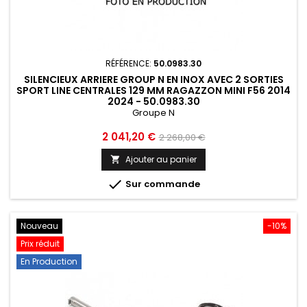
RÉFÉRENCE:
50.0983.30
SILENCIEUX ARRIERE GROUP N EN INOX AVEC 2 SORTIES
SPORT LINE CENTRALES 129 MM RAGAZZON MINI F56 2014
2024 - 50.0983.30
Groupe N
Prix
Prix
2 041,20 €
2 268,00 €
de
Ajouter au panier

base

Sur commande
Nouveau
-10%
Prix réduit
En Production