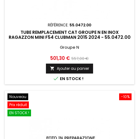
RÉFÉRENCE:
55.0472.00
TUBE REMPLACEMENT CAT GROUPE N EN INOX
RAGAZZON MINI F54 CLUBMAN 2015 2024 - 55.0472.00
Groupe N
Prix
Prix
501,30 €
557,00 €
de
Ajouter au panier

base

EN STOCK !
Nouveau
-10%
Prix réduit
EN STOCK !