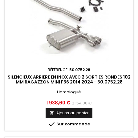
RÉFÉRENCE:
50.0752.28
SILENCIEUX ARRIERE EN INOX AVEC 2 SORTIES RONDES 102
MM RAGAZZON MINI F56 2014 2024 - 50.0752.28
Homologué
Prix
Prix
1 938,60 €
2 154,00 €
de
Ajouter au panier

base

Sur commande