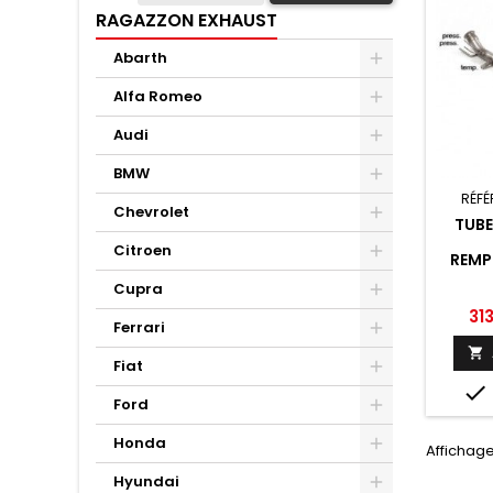
RAGAZZON EXHAUST
Abarth
Alfa Romeo
Audi
BMW
RÉFÉ
Chevrolet
TUB
Citroen
REMP
PARTIC
Cupra
IN
MERCED
Pri
31
Ferrari
2012 

Fiat

Ford
Honda
Affichage
Hyundai