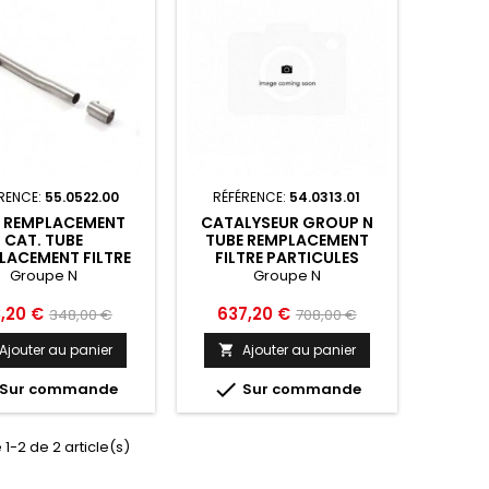
RENCE:
55.0522.00
RÉFÉRENCE:
54.0313.01
E REMPLACEMENT
CATALYSEUR GROUP N
CAT. TUBE
TUBE REMPLACEMENT
LACEMENT FILTRE
FILTRE PARTICULES
ULES GROUPE N EN
GROUPE N EN INOX
Groupe N
Groupe N
OX RAGAZZON
RAGAZZON MERCEDES
ES CLASSE A W176
CLASSE A W176 2012 2018
x
Prix
Prix
Prix
3,20 €
637,20 €
348,00 €
708,00 €
2018 - 55.0522.00
- 54.0313.01
de
de
Ajouter au panier
Ajouter au panier

base
base

Sur commande
Sur commande
 1-2 de 2 article(s)