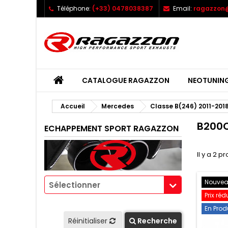
Téléphone:
(+33) 0478038387
Email:
ragazzon@
CATALOGUE RAGAZZON
NEOTUNIN
Accueil
Mercedes
Classe B(246) 2011-201
B200C
ECHAPPEMENT SPORT RAGAZZON
Il y a 2 pr
Nouve
Sélectionner
Prix réd
En Prod
Réinitialiser
Recherche