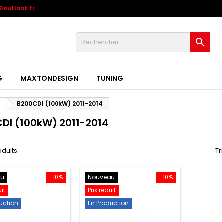
outlook.fr

G
MAXTONDESIGN
TUNING
8
B200CDI (100kW) 2011-2014
DI (100kW) 2011-2014
oduits.
Tr
au
-10%
Nouveau
-10%
uit
Prix réduit
uction
En Production