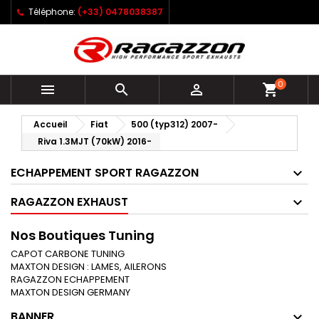
Téléphone:
(+33) 0478038387
0



shopping_cart
Accueil
Fiat
500 (typ312) 2007-
Riva 1.3MJT (70kW) 2016-
ECHAPPEMENT SPORT RAGAZZON
RAGAZZON EXHAUST
Nos Boutiques Tuning
CAPOT CARBONE TUNING
MAXTON DESIGN : LAMES, AILERONS
RAGAZZON ECHAPPEMENT
MAXTON DESIGN GERMANY
BANNER