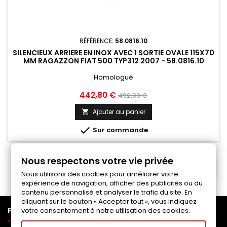
RÉFÉRENCE:
58.0816.10
SILENCIEUX ARRIERE EN INOX AVEC 1 SORTIE OVALE 115X70
MM RAGAZZON FIAT 500 TYP312 2007 - 58.0816.10
Homologué
Prix
Prix
442,80 €
492,00 €
de
Ajouter au panier

base

Sur commande
Nous respectons votre vie privée
RETOUR EN HAUT

Nous utilisons des cookies pour améliorer votre
expérience de navigation, afficher des publicités ou du
contenu personnalisé et analyser le trafic du site. En
cliquant sur le bouton « Accepter tout », vous indiquez

PRODUITS
votre consentement à notre utilisation des cookies.