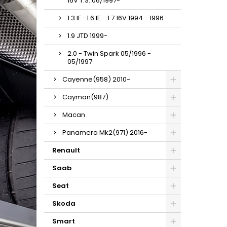
16V T.S. 06/1997-
1.3 IE -1.6 IE - 1.7 16V 1994 - 1996
1.9 JTD 1999-
2.0 - Twin Spark 05/1996 -
05/1997
Cayenne(958) 2010-
Cayman(987)
Macan
Panamera Mk2(971) 2016-
Renault
Saab
Seat
Skoda
Smart