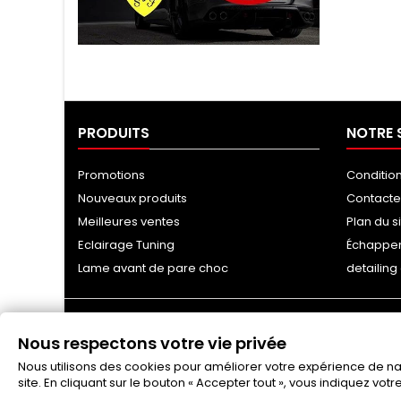
Tuning Ragazzon
PRODUITS
NOTRE 
Promotions
Conditio
Nouveaux produits
Contact
Meilleures ventes
Plan du s
Eclairage Tuning
Échappe
Lame avant de pare choc
detailin
Nous respectons votre vie privée
Nous utilisons des cookies pour améliorer votre expérience de navi
site. En cliquant sur le bouton « Accepter tout », vous indiquez vot