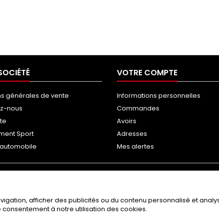
SOCIÉTÉ
VOTRE COMPTE
ns générales de vente
Informations personnelles
ez-nous
Commandes
ite
Avoirs
ment Sport
Adresses
g automobile
Mes alertes
gation, afficher des publicités ou du contenu personnalisé et analyse
re consentement à notre utilisation des cookies.
© Copyright 2026 RAGAZZON / NEOTUNING. All Rights Reserved.