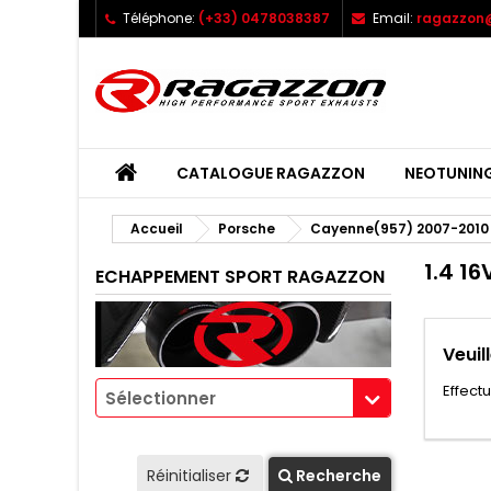
Téléphone:
(+33) 0478038387
Email:
ragazzon@
CATALOGUE RAGAZZON
NEOTUNIN
Accueil
Porsche
Cayenne(957) 2007-2010
1.4 16
ECHAPPEMENT SPORT RAGAZZON
Veuil
Effect
Sélectionner
Réinitialiser
Recherche