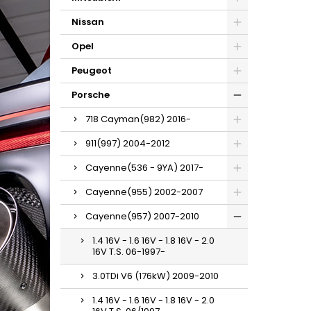
Nissan
Opel
Peugeot
Porsche
718 Cayman(982) 2016-
911(997) 2004-2012
Cayenne(536 - 9YA) 2017-
Cayenne(955) 2002-2007
Cayenne(957) 2007-2010
1.4 16V - 1.6 16V - 1.8 16V - 2.0
16V T.S. 06-1997-
3.0TDi V6 (176kW) 2009-2010
1.4 16V - 1.6 16V - 1.8 16V - 2.0